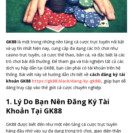
GK88
là một trong những nền tảng cá cược trực tuyến nổi bật
và uy tín nhất hiện nay, cung cấp đa dạng các trò chơi như
casino trực tuyến, cá cược thể thao, bắn cá, và đặc biệt là các
trò chơi bài đổi thưởng. Để tham gia và trải nghiệm tất cả các
dịch vụ hấp dẫn tại GK88, bạn cần phải có tài khoản trên hệ
thống. Bài viết này sẽ hướng dẫn chi tiết về
cách đăng ký tài
khoản GK88
https://gk88.black/dang-ky-gk88/
, giúp bạn dễ
dàng truy cập vào thế giới cá cược chuyên nghiệp.
1.
Lý Do Bạn Nên Đăng Ký Tài
Khoản Tại GK88
GK88 được biết đến như một nền tảng cá cược trực tuyến
hàng đầu nhờ vào sự đa dạng trong trò chơi, giao diện thân