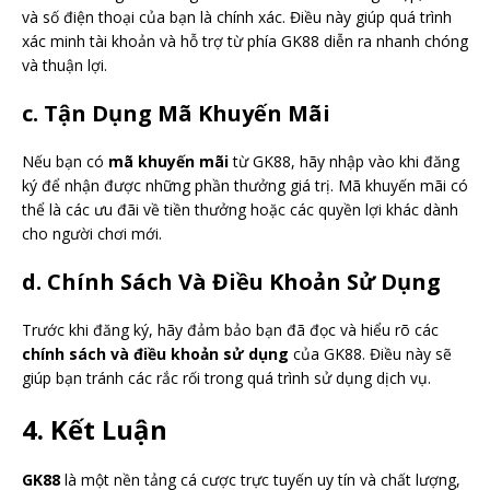
và số điện thoại của bạn là chính xác. Điều này giúp quá trình
xác minh tài khoản và hỗ trợ từ phía GK88 diễn ra nhanh chóng
và thuận lợi.
c.
Tận Dụng Mã Khuyến Mãi
Nếu bạn có
mã khuyến mãi
từ GK88, hãy nhập vào khi đăng
ký để nhận được những phần thưởng giá trị. Mã khuyến mãi có
thể là các ưu đãi về tiền thưởng hoặc các quyền lợi khác dành
cho người chơi mới.
d.
Chính Sách Và Điều Khoản Sử Dụng
Trước khi đăng ký, hãy đảm bảo bạn đã đọc và hiểu rõ các
chính sách và điều khoản sử dụng
của GK88. Điều này sẽ
giúp bạn tránh các rắc rối trong quá trình sử dụng dịch vụ.
4.
Kết Luận
GK88
là một nền tảng cá cược trực tuyến uy tín và chất lượng,