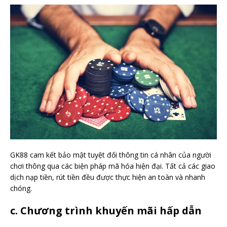
GK88 cam kết bảo mật tuyệt đối thông tin cá nhân của người
chơi thông qua các biện pháp mã hóa hiện đại. Tất cả các giao
dịch nạp tiền, rút tiền đều được thực hiện an toàn và nhanh
chóng.
c.
Chương trình khuyến mãi hấp dẫn