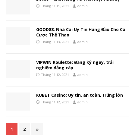
Tháng 11 15, 2021
admin
GOOD88: Nhà Cái Uy Tín Hàng Đầu Cho Cá
Cược Thể Thao
Tháng 11 13, 2021
admin
VIPWIN Roulette: Đăng ký ngay, trải
nghiệm đẳng cấp
Tháng 11 12, 2021
admin
KUBET Casino: Uy tín, an toàn, trúng lớn
Tháng 11 12, 2021
admin
1
2
»