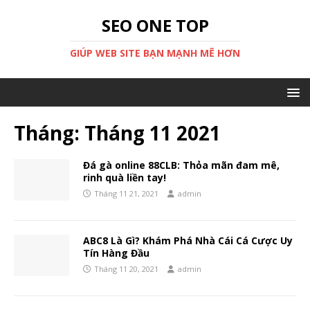
SEO ONE TOP
GIÚP WEB SITE BẠN MẠNH MẼ HƠN
Tháng:
Tháng 11 2021
Đá gà online 88CLB: Thỏa mãn đam mê,
rinh quà liền tay!
Tháng 11 21, 2021
admin
ABC8 Là Gì? Khám Phá Nhà Cái Cá Cược Uy
Tín Hàng Đầu
Tháng 11 20, 2021
admin