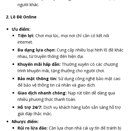
người khác.
2. Lô Đề Online
Ưu điểm:
Tiện lợi:
Chơi mọi lúc, mọi nơi chỉ cần có kết nối
internet.
Đa dạng lựa chọn:
Cung cấp nhiều loại hình lô đề khác
nhau, từ truyền thống đến hiện đại.
Khuyến mãi hấp dẫn:
Thường xuyên có các chương
trình khuyến mãi, tặng thưởng cho người chơi.
Bảo mật thông tin:
Sử dụng công nghệ bảo mật cao
để bảo vệ thông tin cá nhân và giao dịch.
Giao dịch nhanh chóng:
Nạp rút tiền dễ dàng qua
nhiều phương thức thanh toán.
Hỗ trợ 24/7:
Dịch vụ khách hàng luôn sẵn sàng hỗ trợ
giải đáp thắc mắc.
Nhược điểm:
Rủi ro lừa đảo:
Cần lựa chọn nhà cái uy tín để tránh bị