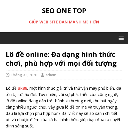
SEO ONE TOP
GIÚP WEB SITE BẠN MẠNH MẼ HƠN
Lô đề online: Đa dạng hình thức
chơi, phù hợp với mọi đối tượng
Tháng 9 3, 2020
admin
Lô đề
uk88
, một hình thức giải trí và thử vận may phổ biến, đã
tồn tại từ lâu đời. Tuy nhiên, với sự phát triển của công nghệ,
lô đề online đang dần trở thành xu hướng mới, thu hút ngày
càng nhiều người chơi. Vậy giữa lô đề online và truyền thống,
đâu là lựa chọn phù hợp hơn? Bài viết này sẽ so sánh chi tiết
ưu và nhược điểm của cả hai hình thức, giúp bạn đưa ra quyết
định sáng suốt.