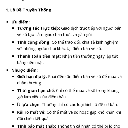
1. Lô Đề Truyền Thống
Ưu điểm:
Tương tác trực tiếp:
Giao dịch trực tiếp với người bán
vé số tạo cảm giác chân thực và gần gũi.
Tính cộng đồng:
Có thể trao đổi, chia sẻ kinh nghiệm
với những người chơi khác tại điểm bán vé số.
Thanh toán tiền mặt:
Nhận tiền thưởng ngay lập tức
bằng tiền mặt.
Nhược điểm:
Giới hạn địa lý:
Phải đến tận điểm bán vé số để mua và
nhận thưởng.
Thời gian hạn chế:
Chỉ có thể mua vé số trong khung
giờ làm việc của điểm bán.
Ít lựa chọn:
Thường chỉ có các loại hình lô đề cơ bản.
Rủi ro mất vé:
Có thể mất vé số hoặc gặp khó khăn khi
đối chiếu kết quả.
Tính bảo mật thấp:
Thông tin cá nhân có thể bị lộ cho