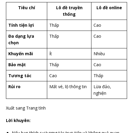
Tiêu chí
Lô đề truyền
Lô đề online
thống
Tính tiện lợi
Thấp
Cao
Đa dạng lựa
Thấp
Cao
chọn
Khuyến mãi
Ít
Nhiều
Bảo mật
Thấp
Cao
Tương tác
Cao
Thấp
Rủi ro
Mất vé, lộ thông tin
Lừa đảo,
nghiện
Xuất sang Trang tính
Lời khuyên:
Nếu bạn thích sự tương tác trực tiếp và không quá quan