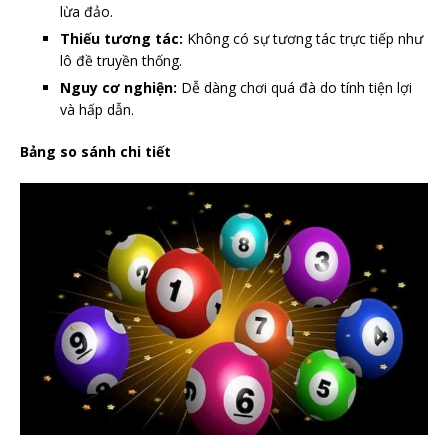
lừa đảo.
Thiếu tương tác:
Không có sự tương tác trực tiếp như
lô đề truyền thống.
Nguy cơ nghiện:
Dễ dàng chơi quá đà do tính tiện lợi
và hấp dẫn.
Bảng so sánh chi tiết