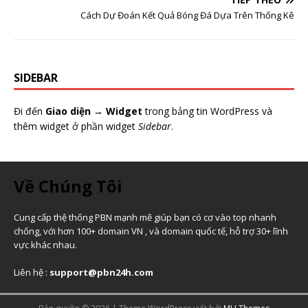
Cách Dự Đoán Kết Quả Bóng Đá Dựa Trên Thống Kê
SIDEBAR
Đi đến
Giao diện → Widget
trong bảng tin WordPress và
thêm widget ở phần widget
Sidebar
.
Về Chúng Tôi
Cung cấp thệ thống PBN mạnh mẽ giúp bạn có cơ vào top nhanh
chống, với hơn 100+ domain VN , và domain quốc tế, hỗ trợ 30+ lĩnh
vực khác nhau.
Liên hệ :
support@pbn24h.com