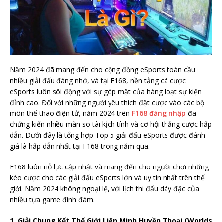
Năm 2024 đã mang đến cho cộng đồng eSports toàn cầu
nhiều giải đấu đáng nhớ, và tại F168, nền tảng cá cược
eSports luôn sôi động với sự góp mặt của hàng loạt sự kiện
đỉnh cao. Đối với những người yêu thích đặt cược vào các bộ
môn thể thao điện tử, năm 2024 trên
F168 đăng nhập
đã
chứng kiến nhiều màn so tài kịch tính và cơ hội thắng cược hấp
dẫn. Dưới đây là tổng hợp Top 5 giải đấu eSports được đánh
giá là hấp dẫn nhất tại F168 trong năm qua.
F168 luôn nỗ lực cập nhật và mang đến cho người chơi những
kèo cược cho các giải đấu eSports lớn và uy tín nhất trên thế
giới. Năm 2024 không ngoại lệ, với lịch thi đấu dày đặc của
nhiều tựa game đình đám.
1. Giải Chung Kết Thế Giới Liên Minh Huyền Thoại (Worlds