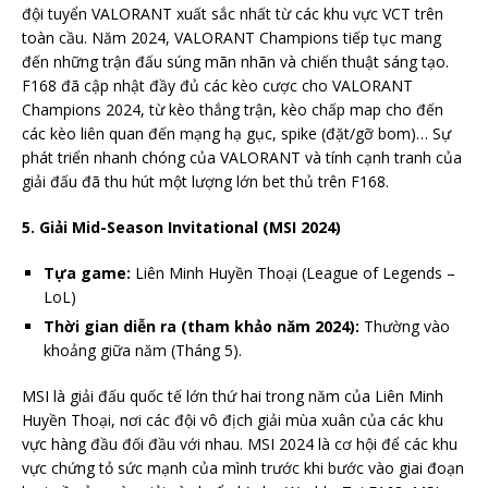
đội tuyển VALORANT xuất sắc nhất từ các khu vực VCT trên
toàn cầu. Năm 2024, VALORANT Champions tiếp tục mang
đến những trận đấu súng mãn nhãn và chiến thuật sáng tạo.
F168 đã cập nhật đầy đủ các kèo cược cho VALORANT
Champions 2024, từ kèo thắng trận, kèo chấp map cho đến
các kèo liên quan đến mạng hạ gục, spike (đặt/gỡ bom)… Sự
phát triển nhanh chóng của VALORANT và tính cạnh tranh của
giải đấu đã thu hút một lượng lớn bet thủ trên F168.
5. Giải Mid-Season Invitational (MSI 2024)
Tựa game:
Liên Minh Huyền Thoại (League of Legends –
LoL)
Thời gian diễn ra (tham khảo năm 2024):
Thường vào
khoảng giữa năm (Tháng 5).
MSI là giải đấu quốc tế lớn thứ hai trong năm của Liên Minh
Huyền Thoại, nơi các đội vô địch giải mùa xuân của các khu
vực hàng đầu đối đầu với nhau. MSI 2024 là cơ hội để các khu
vực chứng tỏ sức mạnh của mình trước khi bước vào giai đoạn