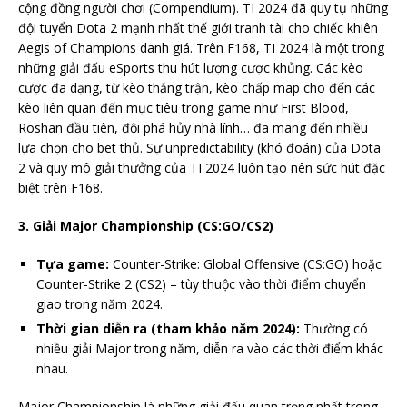
cộng đồng người chơi (Compendium). TI 2024 đã quy tụ những
đội tuyển Dota 2 mạnh nhất thế giới tranh tài cho chiếc khiên
Aegis of Champions danh giá. Trên F168, TI 2024 là một trong
những giải đấu eSports thu hút lượng cược khủng. Các kèo
cược đa dạng, từ kèo thắng trận, kèo chấp map cho đến các
kèo liên quan đến mục tiêu trong game như First Blood,
Roshan đầu tiên, đội phá hủy nhà lính… đã mang đến nhiều
lựa chọn cho bet thủ. Sự unpredictability (khó đoán) của Dota
2 và quy mô giải thưởng của TI 2024 luôn tạo nên sức hút đặc
biệt trên F168.
3. Giải Major Championship (CS:GO/CS2)
Tựa game:
Counter-Strike: Global Offensive (CS:GO) hoặc
Counter-Strike 2 (CS2) – tùy thuộc vào thời điểm chuyển
giao trong năm 2024.
Thời gian diễn ra (tham khảo năm 2024):
Thường có
nhiều giải Major trong năm, diễn ra vào các thời điểm khác
nhau.
Major Championship là những giải đấu quan trọng nhất trong