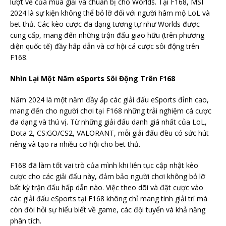
lượt về của mùa giải và chuẩn bị cho Worlds. Tại F168, MSI
2024 là sự kiện không thể bỏ lỡ đối với người hâm mộ LoL và
bet thủ. Các kèo cược đa dạng tương tự như Worlds được
cung cấp, mang đến những trận đấu giao hữu (trên phương
diện quốc tế) đầy hấp dẫn và cơ hội cá cược sôi động trên
F168.
Nhìn Lại Một Năm eSports Sôi Động Trên F168
Năm 2024 là một năm đầy ắp các giải đấu eSports đỉnh cao,
mang đến cho người chơi tại F168 những trải nghiệm cá cược
đa dạng và thú vị. Từ những giải đấu danh giá nhất của LoL,
Dota 2, CS:GO/CS2, VALORANT, mỗi giải đấu đều có sức hút
riêng và tạo ra nhiều cơ hội cho bet thủ.
F168 đã làm tốt vai trò của mình khi liên tục cập nhật kèo
cược cho các giải đấu này, đảm bảo người chơi không bỏ lỡ
bất kỳ trận đấu hấp dẫn nào. Việc theo dõi và đặt cược vào
các giải đấu eSports tại F168 không chỉ mang tính giải trí mà
còn đòi hỏi sự hiểu biết về game, các đội tuyển và khả năng
phân tích.