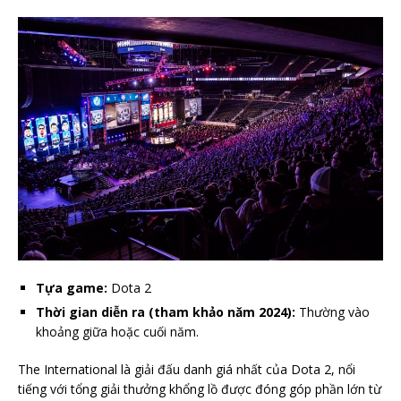
Tựa game:
Dota 2
Thời gian diễn ra (tham khảo năm 2024):
Thường vào
khoảng giữa hoặc cuối năm.
The International là giải đấu danh giá nhất của Dota 2, nổi
tiếng với tổng giải thưởng khổng lồ được đóng góp phần lớn từ