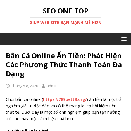
SEO ONE TOP
GIÚP WEB SITE BẠN MẠNH MẼ HƠN
Bắn Cá Online Ăn Tiền: Phát Hiện
Các Phương Thức Thanh Toán Đa
Dạng
Tháng 5 8, 2020
admin
Chơi bắn cá online (
https://789bett8.org/
) ăn tiền là một trải
nghiệm giải trí độc đáo và có thể mang lại cơ hội kiếm tiền
thực tế. Dưới đây là một số kinh nghiệm giúp bạn tận hưởng
trò chơi này một cách hiệu quả hơn:
Hiểu Rõ Luật Chơi: