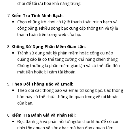
chơi để tối ưu hóa khả năng trúng.
Kiểm Tra Tính Minh Bạch:
Chọn những trò chơi có tỷ lệ thanh toán minh bạch và
công bằng. Nhiều sòng bạc cung cấp thông tin về tỷ lệ
thanh toán trên trang web của họ.
Không Sử Dụng Phần Mềm Gian Lận:
Tránh sử dụng bất kỳ phần mềm hoặc công cụ nào
quảng cáo là có thể tăng cường khả năng chiến thắng.
Chúng thường là phần mềm gian lận và có thể dẫn đến
mất tiền hoặc bị cấm tài khoản.
Theo Dõi Thông Báo và Email:
Theo dõi các thông báo và email từ sòng bạc. Các thông
báo này có thể chứa thông tin quan trọng về tài khoản
của bạn.
Kiểm Tra Đánh Giá và Phản Hồi:
Đọc đánh giá và phản hồi từ người chơi khác để có cái
nhìn tổng quan về sòng bạc mà bạn đang quan tâm.