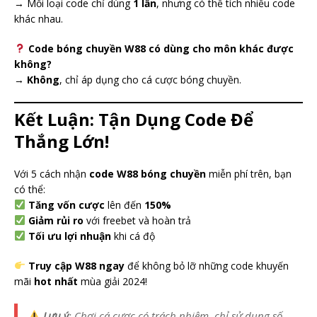
→ Mỗi loại code chỉ dùng
1 lần
, nhưng có thể tích nhiều code
khác nhau.
Code bóng chuyền W88 có dùng cho môn khác được
không?
→
Không
, chỉ áp dụng cho cá cược bóng chuyền.
Kết Luận: Tận Dụng Code Để
Thắng Lớn!
Với 5 cách nhận
code W88 bóng chuyền
miễn phí trên, bạn
có thể:
Tăng vốn cược
lên đến
150%
Giảm rủi ro
với freebet và hoàn trả
Tối ưu lợi nhuận
khi cá độ
Truy cập W88 ngay
để không bỏ lỡ những code khuyến
mãi
hot nhất
mùa giải 2024!
Lưu ý
: Chơi cá cược có trách nhiệm, chỉ sử dụng số