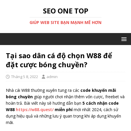
SEO ONE TOP
GIÚP WEB SITE BẠN MẠNH MẼ HƠN
Tại sao dân cá độ chọn W88 để
đặt cược bóng chuyền?
Tháng 5 8, 2022
admin
Nhà cái W88 thường xuyên tung ra các
code khuyến mãi
bóng chuyền
giúp người chơi nhận thêm vốn cược, freebet và
hoàn trả. Bài viết này sẽ hướng dẫn bạn
5 cách nhận code
W88
https://w88.quest/
miễn phí
mới nhất 2024, cách sử
dụng hiệu quả và những lưu ý quan trọng khi áp dụng khuyến
mãi.