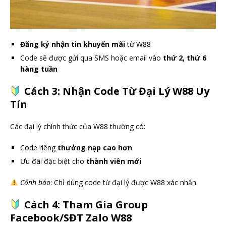
Đăng ký nhận tin khuyến mãi
từ W88
Code sẽ được gửi qua SMS hoặc email vào
thứ 2, thứ 6
hàng tuần
Cách 3: Nhận Code Từ Đại Lý W88 Uy
Tín
Các đại lý chính thức của W88 thường có:
Code riêng
thưởng nạp cao hơn
Ưu đãi đặc biệt cho
thành viên mới
Cảnh báo
: Chỉ dùng code từ đại lý được W88 xác nhận.
Cách 4: Tham Gia Group
Facebook/SĐT Zalo W88