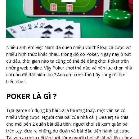
Nhiều anh em Việt Nam đã quen nhiều với thể loại cá cược với
nhiều hình thức khác nhau, trong đó có Poker. Ngày nay ở bất
cứ đâu, thời gian nào ta cũng có thể dễ dàng chơi Poker trên
những web online. Vậy Poker chơi thế nào và nên lựa chọn nhà
cái nào để đặt niềm tin ? Anh em cược thủ hãy cùng tôi tìm
hiểu nhé !
POKER LÀ GÌ ?
Tựa game sử dụng bộ bài 52 lá thường thấy, một ván sẽ có
nhiều vòng cược. Người chia bài của nhà cái ( Dealer) sẽ chia
cho mỗi bên 2 quân bài đầu tiên, người chơi sẽ xem quân bài
trên tay, đưa ra những dự đoán và bắt đầu tiến hành cá cược.
Tại vòng cược cuối lần lượt từng người chơi sẽ lật bài lên, cùng