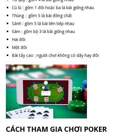
Cù lũ : gồm 1 đôi hoặc ba lá bài giống nhau
Thùng : gồm 5 lá bài đồng chất
Sảnh : gồm 5 lá bài liên tiếp nhau
Sám : gồm bộ 3 lá bài giống nhau
Hai đôi
Một đôi
Bài tẩy cao : người chơi không có dây hay đôi
CÁCH THAM GIA CHƠI POKER