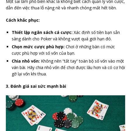
Một sai lầm phổ biến khác là không biết cách quản lý vốn cược,
dẫn đến việc thua lỗ nặng nề và nhanh chóng mất hết tiền.
Cách khắc phục:
Thiết lập ngân sách cá cược:
Xác định số tiền bạn sẵn
sàng dành cho Poker và không vượt quá giới hạn đó.
Chọn mức cược phù hợp:
Chơi ở những bàn có mức
cược phù hợp với số vốn của bạn.
Chia nhỏ vốn:
Không nên “tất tay” toàn bộ số vốn vào một
ván bài. Hãy chia nhỏ vốn để chơi được lâu hơn và có cơ hội
gỡ lại vốn khi thua.
3. Đánh giá sai sức mạnh bài