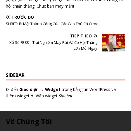
hội chiến thắng. Chúc bạn may mắn!
TRƯỚC ĐÓ
SHBET: Bí Mật Thành Công Của Các Cao Thủ Cá Cược
TIẾP THEO
Xổ Số FB88 – Trải Nghiệm May Rủi Và Cơ Hội Thắng
Lớn Mỗi Ngày
SIDEBAR
Đi đến
Giao diện → Widget
trong bảng tin WordPress và
thêm widget ở phần widget
Sidebar
.
Về Chúng Tôi