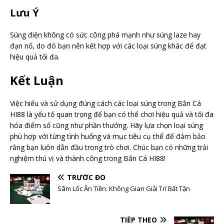
Lưu Ý
Súng điện không có sức công phá mạnh như súng laze hay
đạn nổ, do đó bạn nên kết hợp với các loại súng khác để đạt
hiệu quả tối đa.
Kết Luận
Việc hiểu và sử dụng đúng cách các loại súng trong Bắn Cá
HI88 là yếu tố quan trọng để bạn có thể chơi hiệu quả và tối đa
hóa điểm số cũng như phần thưởng. Hãy lựa chọn loại súng
phù hợp với từng tình huống và mục tiêu cụ thể để đảm bảo
rằng bạn luôn dẫn đầu trong trò chơi. Chúc bạn có những trải
nghiệm thú vị và thành công trong Bắn Cá HI88!
TRƯỚC ĐÓ
Sâm Lốc Ăn Tiền: Không Gian Giải Trí Bất Tận
TIẾP THEO