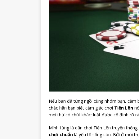
Nếu bạn đã từng ngồi cùng nhóm bạn, cầm bộ 
chắc hẳn bạn biết cảm giác chơi
Tiến Lên
nó
mọi thứ có chút khác: luật được cố định rõ r
Mình từng là dân chơi Tiến Lên truyền thống
chơi chuẩn
là yếu tố sống còn. Bởi ở môi trư