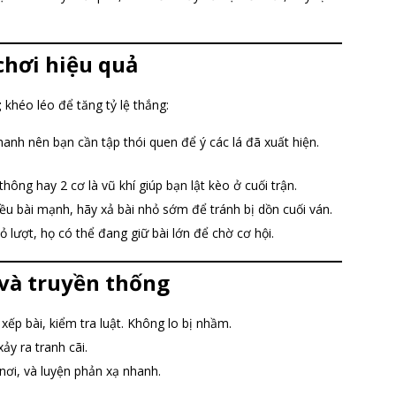
chơi hiệu quả
g
khéo léo để tăng tỷ lệ thắng:
nhanh nên bạn cần tập thói quen để ý các lá đã xuất hiện.
 thông hay 2 cơ là vũ khí giúp bạn lật kèo ở cuối trận.
ều bài mạnh, hãy xả bài nhỏ sớm để tránh bị dồn cuối ván.
 bỏ lượt, họ có thể đang giữ bài lớn để chờ cơ hội.
 và truyền thống
 xếp bài, kiểm tra luật. Không lo bị nhầm.
ảy ra tranh cãi.
nơi, và luyện phản xạ nhanh.