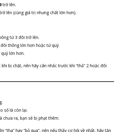
9
trở lên.
trở lên (cùng giá trị nhưng chất lớn hơn).
hông từ 3 đôi trở lên.
i đôi thông lớn hơn hoặc tứ quý.
ứ quý lớn hơn.
t khi bị chặt, nên hãy cân nhắc trước khi “thả” 2 hoặc đôi
g.
 số lá còn lại.
 chưa ra, bạn sẽ bị phạt thêm.
ện “tha” hay “bỏ qua”, nên nếu thấy cơ hội về nhất, hãy tận