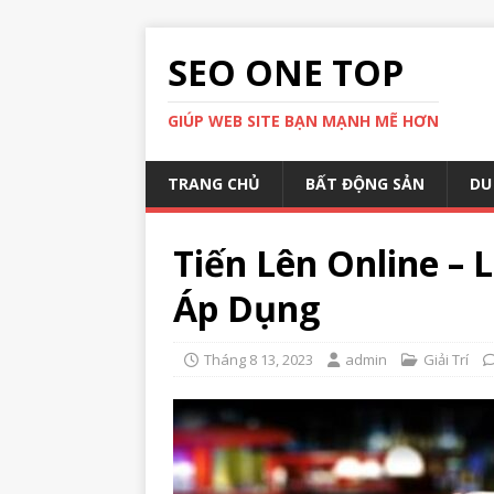
SEO ONE TOP
GIÚP WEB SITE BẠN MẠNH MẼ HƠN
TRANG CHỦ
BẤT ĐỘNG SẢN
DU
Tiến Lên Online – 
Áp Dụng
Tháng 8 13, 2023
admin
Giải Trí