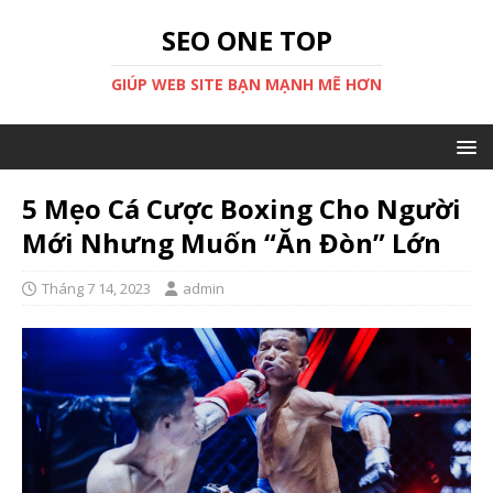
SEO ONE TOP
GIÚP WEB SITE BẠN MẠNH MẼ HƠN
5 Mẹo Cá Cược Boxing Cho Người
Mới Nhưng Muốn “Ăn Đòn” Lớn
Tháng 7 14, 2023
admin