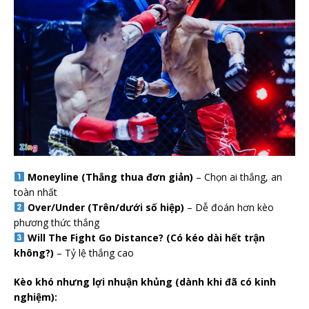
Moneyline (Thắng thua đơn giản)
– Chọn ai thắng, an
toàn nhất
Over/Under (Trên/dưới số hiệp)
– Dễ đoán hơn kèo
phương thức thắng
Will The Fight Go Distance? (Có kéo dài hết trận
không?)
– Tỷ lệ thắng cao
Kèo khó nhưng lợi nhuận khủng (dành khi đã có kinh
nghiệm):