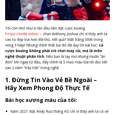
Tôi còn nhớ như in lần đầu tiên đặt cược boxing
https://xx88.video/
– chọn Anthony Joshua chỉ vì thấy anh ta
cao to đẹp trai hơn đối thủ. Kết quả? Mất trắng 500k trong
vòng 3 hiệp! Nhưng chính thất bại đó đã dạy tôi bài học:
cá
cược boxing không phải trò chơi may rủi, mà là môn
nghệ thuật phân tích
. Nếu bạn là tay mơ nhưng muốn “ăn
đòn” lớn ngay từ đầu, đây chính là 5 mẹo máu lửa tôi đúc kết
sau 2 năm “trầy trật” trong nghề.
1. Đừng Tin Vào Vẻ Bề Ngoài –
Hãy Xem Phong Độ Thực Tế
Bài học xương máu của tôi:
Năm 2021: Đặt Andy Ruiz thắng KO chỉ vì thấy anh ta có vẻ