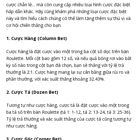
cược chẵn lẻ… mà còn cung cấp nhiều loại hình cược đặc biệt
hấp dẫn khác. Hãy cùng khám phá những loại cược đặc biệt
này và tìm hiểu cách chúng có thể làm tăng thêm sự thú vị và
cơ hội chiến thắng cho bạn.
1. Cược Hàng (Column Bet)
Cược hàng là đặt cược vào một trong ba cột số dọc trên bàn
Roulette. Mỗi cột bao gồm 12 số, và nếu quả bóng rơi vào bất
kỳ số nào trong cột bạn đã chọn, bạn sẽ thắng với tỷ lệ trả
thưởng là 2:1. Cược hàng mang lại sự cân bằng giữa rủi ro và
phần thưởng, với xác suất thắng khoảng 32.43%.
2. Cược Tá (Dozen Bet)
Tương tự như cược hàng, cược tá là đặt cược vào một trong
ba tá số trên bàn Roulette (tá 1: 1-12, tá 2: 13-24, tá 3: 25-36).
Tỷ lệ trả thưởng và xác suất thắng của cược tá cũng tương tự
như cược hàng.
3. Cược Góc (Corner Bet)