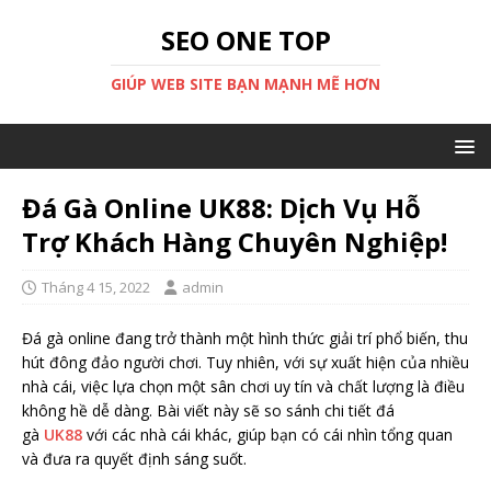
SEO ONE TOP
GIÚP WEB SITE BẠN MẠNH MẼ HƠN
Đá Gà Online UK88: Dịch Vụ Hỗ
Trợ Khách Hàng Chuyên Nghiệp!
Tháng 4 15, 2022
admin
Đá gà online đang trở thành một hình thức giải trí phổ biến, thu
hút đông đảo người chơi. Tuy nhiên, với sự xuất hiện của nhiều
nhà cái, việc lựa chọn một sân chơi uy tín và chất lượng là điều
không hề dễ dàng. Bài viết này sẽ so sánh chi tiết đá
gà
UK88
với các nhà cái khác, giúp bạn có cái nhìn tổng quan
và đưa ra quyết định sáng suốt.