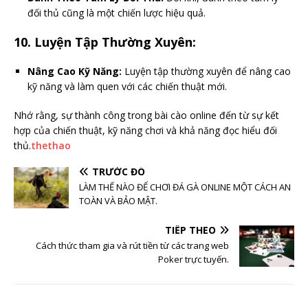
đối thủ cũng là một chiến lược hiệu quả.
10. Luyện Tập Thường Xuyên:
Nâng Cao Kỹ Năng:
Luyện tập thường xuyên để nâng cao
kỹ năng và làm quen với các chiến thuật mới.
Nhớ rằng, sự thành công trong bài cào online đến từ sự kết
hợp của chiến thuật, kỹ năng chơi và khả năng đọc hiểu đối
thủ.
thethao
TRƯỚC ĐÓ
LÀM THẾ NÀO ĐỂ CHƠI ĐÁ GÀ ONLINE MỘT CÁCH AN
TOÀN VÀ BẢO MẬT.
TIẾP THEO
Cách thức tham gia và rút tiền từ các trang web
Poker trực tuyến.