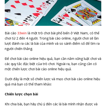
Bài cào
33win
là một trò chơi bài phổ biến ở Việt Nam, có thể
chơi từ 2 đến 4 người. Trong bài cào online, người chơi sẽ lần
lượt đánh ra các lá bài của mình và so sánh điểm số để tìm ra
người chiến thắng.
Để chơi bài cào online hiệu quả, bạn cần nắm vững luật chơi và
các quy tắc đặc biệt của trò chơi. Ngoài ra, bạn cũng cần có
một chiến lược chơi bài cào online hiệu quả.
Dưới đây là một số chiến lược và mẹo chơi bài cào online hiệu
quả mà bạn có thể tham khảo:
Chiến lược chọn bài
Khi chia bài, bạn hãy chú ý đến các lá bài mình nhận được và