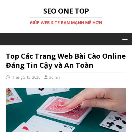
SEO ONE TOP
GIÚP WEB SITE BẠN MẠNH MẼ HƠN
Top Các Trang Web Bài Cào Online
Đáng Tin Cậy và An Toàn
Tháng 5 15, 2020
admin