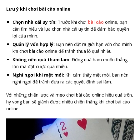
Lưu ý khi chơi bài cào online
Chọn nhà cái uy tín:
Trước khi chơi
bài cào
online, bạn
cần tìm hiểu và lựa chọn nhà cái uy tín để đảm bảo quyền
lợi của mình.
Quản lý vốn hợp lý:
Bạn nên đặt ra giới hạn vốn cho mình
khi chơi bài cào online để tránh thua lỗ quá nhiều.
Không nên quá tham lam:
Đừng quá ham muốn thắng
lớn mà đặt cược quá nhiều.
Nghỉ ngơi khi mệt mỏi:
Khi cảm thấy mệt mỏi, bạn nên
nghỉ ngơi để tránh đưa ra các quyết định sai lầm.
Với những chiến lược và mẹo chơi bài cào online hiệu quả trên,
hy vọng bạn sẽ giành được nhiều chiến thắng khi chơi bài cào
online.