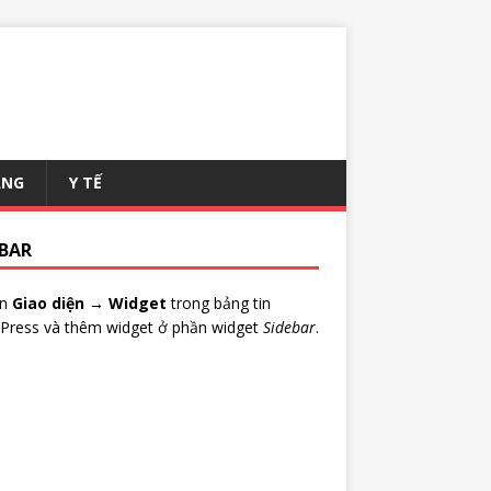
ANG
Y TẾ
EBAR
ến
Giao diện → Widget
trong bảng tin
Press và thêm widget ở phần widget
Sidebar
.