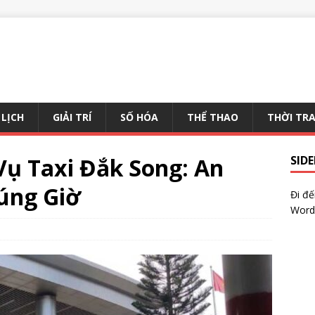
 LỊCH
GIẢI TRÍ
SỐ HÓA
THỂ THAO
THỜI TR
Vụ Taxi Đắk Song: An
SID
Đúng Giờ
Đi đ
Word