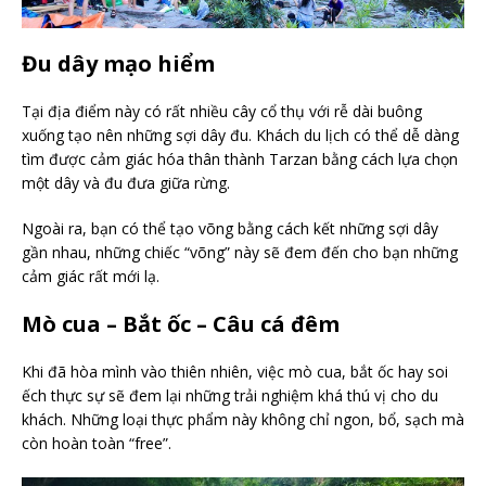
Đu dây mạo hiểm
Tại địa điểm này có rất nhiều cây cổ thụ với rễ dài buông
xuống tạo nên những sợi dây đu. Khách du lịch có thể dễ dàng
tìm được cảm giác hóa thân thành Tarzan bằng cách lựa chọn
một dây và đu đưa giữa rừng.
Ngoài ra, bạn có thể tạo võng bằng cách kết những sợi dây
gần nhau, những chiếc “võng” này sẽ đem đến cho bạn những
cảm giác rất mới lạ.
Mò cua – Bắt ốc – Câu cá đêm
Khi đã hòa mình vào thiên nhiên, việc mò cua, bắt ốc hay soi
ếch thực sự sẽ đem lại những trải nghiệm khá thú vị cho du
khách. Những loại thực phẩm này không chỉ ngon, bổ, sạch mà
còn hoàn toàn “free”.