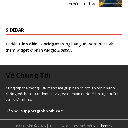
khi đến du lịch￼
SIDEBAR
Đi đến
Giao diện → Widget
trong bảng tin WordPress và
thêm widget ở phần widget
Sidebar
.
Về Chúng Tôi
Cung cấp thệ thống PBN mạnh mẽ giúp bạn có cơ vào top nhanh
chống, với hơn 100+ domain VN , và domain quốc tế, hỗ trợ 30+ lĩnh
vực khác nhau.
Liên hệ :
support@pbn24h.com
Bản quyền © 2026 | Theme WordPress viết bởi
MH Themes