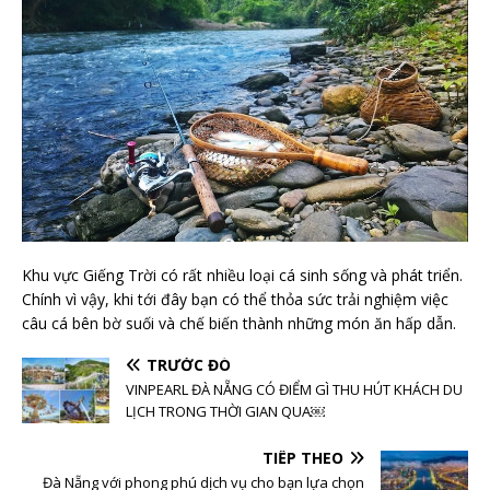
Khu vực Giếng Trời có rất nhiều loại cá sinh sống và phát triển.
Chính vì vậy, khi tới đây bạn có thể thỏa sức trải nghiệm việc
câu cá bên bờ suối và chế biến thành những món ăn hấp dẫn.
TRƯỚC ĐÓ
VINPEARL ĐÀ NẴNG CÓ ĐIỂM GÌ THU HÚT KHÁCH DU
LỊCH TRONG THỜI GIAN QUA￼
TIẾP THEO
Đà Nẵng với phong phú dịch vụ cho bạn lựa chọn