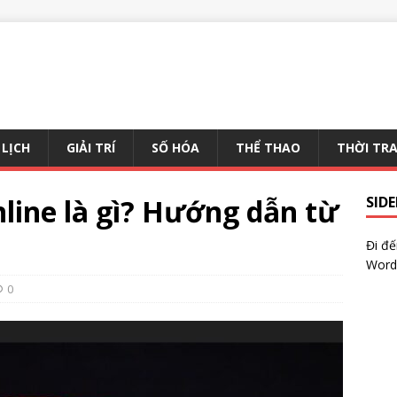
 LỊCH
GIẢI TRÍ
SỐ HÓA
THỂ THAO
THỜI TR
line là gì? Hướng dẫn từ
SID
Đi đ
Word
0