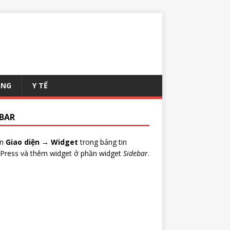
ANG
Y TẾ
EBAR
ến
Giao diện → Widget
trong bảng tin
Press và thêm widget ở phần widget
Sidebar
.