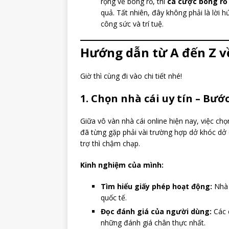
rộng về bóng rổ, thì
cá cược bóng rổ 
quả. Tất nhiên, đây không phải là lời
công sức và trí tuệ.
Hướng dẫn từ A đến Z về
Giờ thì cùng đi vào chi tiết nhé!
1. Chọn nhà cái uy tín – Bướ
Giữa vô vàn nhà cái online hiện nay, việc chọ
đã từng gặp phải vài trường hợp dở khóc dở c
trợ thì chậm chạp.
Kinh nghiệm của mình:
Tìm hiểu giấy phép hoạt động:
Nhà c
quốc tế.
Đọc đánh giá của người dùng:
Các d
những đánh giá chân thực nhất.