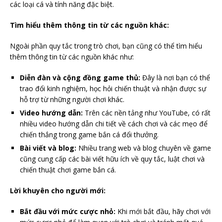
các loại cá và tính năng đặc biệt.
Tìm hiểu thêm thông tin từ các nguồn khác:
Ngoài phần quy tắc trong trò chơi, bạn cũng có thể tìm hiểu
thêm thông tin từ các nguồn khác như:
Diễn đàn và cộng đồng game thủ:
Đây là nơi bạn có thể
trao đổi kinh nghiệm, học hỏi chiến thuật và nhận được sự
hỗ trợ từ những người chơi khác.
Video hướng dẫn:
Trên các nền tảng như YouTube, có rất
nhiều video hướng dẫn chi tiết về cách chơi và các mẹo để
chiến thắng trong game bắn cá đổi thưởng.
Bài viết và blog:
Nhiều trang web và blog chuyên về game
cũng cung cấp các bài viết hữu ích về quy tắc, luật chơi và
chiến thuật chơi game bắn cá.
Lời khuyên cho người mới:
Bắt đầu với mức cược nhỏ:
Khi mới bắt đầu, hãy chơi với