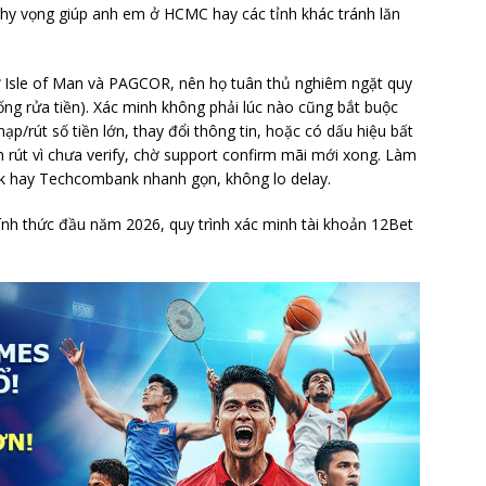
 hy vọng giúp anh em ở HCMC hay các tỉnh khác tránh lăn
 từ Isle of Man và PAGCOR, nên họ tuân thủ nghiêm ngặt quy
g rửa tiền). Xác minh không phải lúc nào cũng bắt buộc
p/rút số tiền lớn, thay đổi thông tin, hoặc có dấu hiệu bất
 rút vì chưa verify, chờ support confirm mãi mới xong. Làm
nk hay Techcombank nhanh gọn, không lo delay.
hính thức đầu năm 2026, quy trình xác minh tài khoản 12Bet