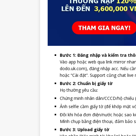
Bước 1: Đăng nhập và kiểm tra th
Vào app hoặc web qua link mirror nha
dodo.uk.com), đăng nhập acc. Nếu cần
hoặc “Cài đặt”. Support cũng chat live
Bước 2: Chuẩn bị giấy tờ
Họ thường yêu cầu:
Chứng minh nhân dân/CCCD/hộ chiếu (ả
Ảnh selfie cầm giấy tờ (để khớp mặt với
Đôi khi hóa đơn điện/nước hoặc sao kê
Mình chụp bằng điện thoại, đảm bảo s
Bước 3: Upload giấy tờ