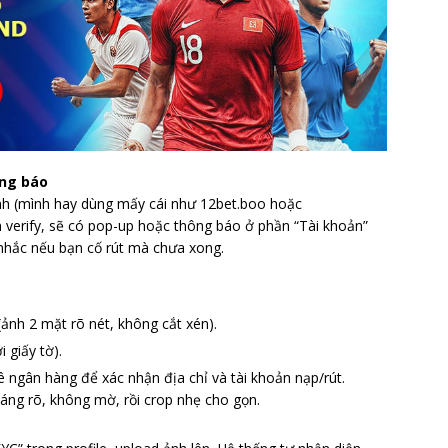
ông báo
nh (mình hay dùng mấy cái như 12bet.boo hoặc
 verify, sẽ có pop-up hoặc thông báo ở phần “Tài khoản”
 nhắc nếu bạn cố rút mà chưa xong.
nh 2 mặt rõ nét, không cắt xén).
 giấy tờ).
 ngân hàng để xác nhận địa chỉ và tài khoản nạp/rút.
áng rõ, không mờ, rồi crop nhẹ cho gọn.