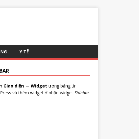
ANG
Y TẾ
EBAR
ến
Giao diện → Widget
trong bảng tin
Press và thêm widget ở phần widget
Sidebar
.