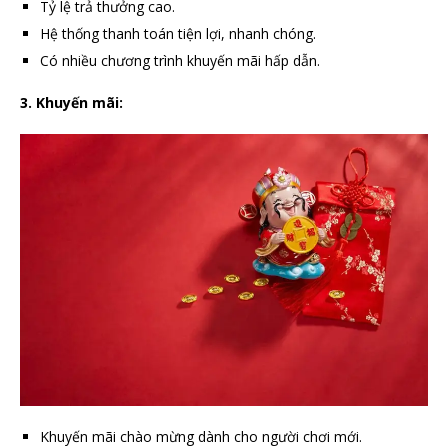
Tỷ lệ trả thưởng cao.
Hệ thống thanh toán tiện lợi, nhanh chóng.
Có nhiều chương trình khuyến mãi hấp dẫn.
3. Khuyến mãi:
Khuyến mãi chào mừng dành cho người chơi mới.