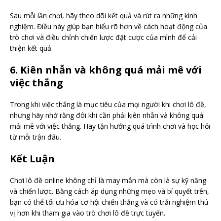
Sau mỗi lần chơi, hãy theo dõi kết quả và rút ra những kinh
nghiệm. Điều này giúp bạn hiểu rõ hơn về cách hoạt động của
trò chơi và điều chỉnh chiến lược đặt cược của mình để cải
thiện kết quả.
6. Kiên nhẫn và không quá mải mê với
việc thắng
Trong khi việc thắng là mục tiêu của mọi người khi chơi lô đề,
nhưng hãy nhớ rằng đôi khi cần phải kiên nhẫn và không quá
mải mê với việc thắng. Hãy tận hưởng quá trình chơi và học hỏi
từ mỗi trận đấu.
Kết Luận
Chơi lô đề online không chỉ là may mắn mà còn là sự kỹ năng
và chiến lược. Bằng cách áp dụng những mẹo và bí quyết trên,
bạn có thể tối ưu hóa cơ hội chiến thắng và có trải nghiệm thú
vị hơn khi tham gia vào trò chơi lô đề trực tuyến.