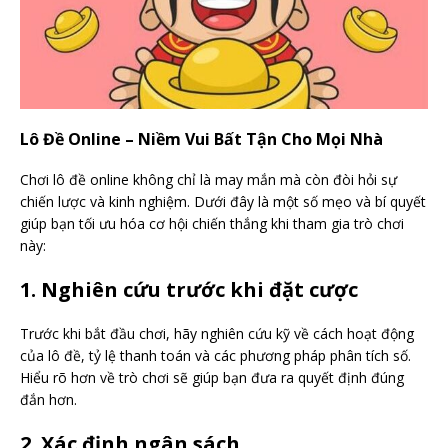
Lô Đề Online – Niềm Vui Bất Tận Cho Mọi Nhà
Chơi lô đề online không chỉ là may mắn mà còn đòi hỏi sự
chiến lược và kinh nghiệm. Dưới đây là một số mẹo và bí quyết
giúp bạn tối ưu hóa cơ hội chiến thắng khi tham gia trò chơi
này:
1. Nghiên cứu trước khi đặt cược
Trước khi bắt đầu chơi, hãy nghiên cứu kỹ về cách hoạt động
của lô đề, tỷ lệ thanh toán và các phương pháp phân tích số.
Hiểu rõ hơn về trò chơi sẽ giúp bạn đưa ra quyết định đúng
đắn hơn.
2. Xác định ngân sách