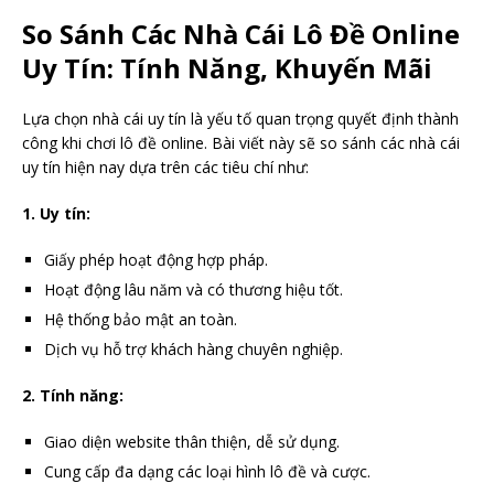
So Sánh Các Nhà Cái Lô Đề Online
Uy Tín: Tính Năng, Khuyến Mãi
Lựa chọn nhà cái uy tín là yếu tố quan trọng quyết định thành
công khi chơi lô đề online. Bài viết này sẽ so sánh các nhà cái
uy tín hiện nay dựa trên các tiêu chí như:
1. Uy tín:
Giấy phép hoạt động hợp pháp.
Hoạt động lâu năm và có thương hiệu tốt.
Hệ thống bảo mật an toàn.
Dịch vụ hỗ trợ khách hàng chuyên nghiệp.
2. Tính năng:
Giao diện website thân thiện, dễ sử dụng.
Cung cấp đa dạng các loại hình lô đề và cược.