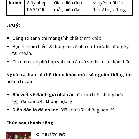
Kubet
Giấy phép
Giao diện đẹp
Khuyến mãi lên
PAGCOR
mắt, hiện đại
đến 2 triệu đồng
Lưu ý:
Bảng so sánh chỉ mang tính chất tham khảo.
Bạn nên tìm hiểu kỹ thông tin về nhà cái trước khi đăng ký
tài khoản.
Chọn nhà cái phù hợp với nhu cầu và sở thích của bản thân.
Ngoài ra, bạn có thể tham khảo một số nguồn thông tin
hữu ích sau:
Bài viết về đánh giá nhà cái:
[đã xoá URL không hợp
lệ], [đã xoá URL không hợp lệ]
Diễn đàn lô đề online:
[đã xoá URL không hợp lệ]
Chúc bạn thành công!
TRƯỚC ĐÓ