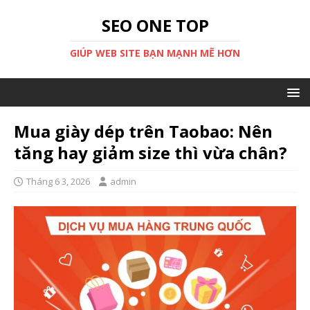
SEO ONE TOP
GIÚP WEB SITE BẠN MẠNH MẼ HƠN
Mua giày dép trên Taobao: Nên
tăng hay giảm size thì vừa chân?
Tháng 6 3, 2026
admin