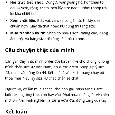
Hỏi trực tiếp shop
: Dùng Aliwangwang hỏi họ “Chân tôi
dài 24.5cm, rộng 9.5cm, nên lấy size nào?”. Nhiều shop trả
lời khá nhiệt tình.
Xem chất liệu
: Giày vải, canvas co giãn tốt thì lấy size
chuẩn hơn. Giày da thật hoặc PU cứng thì tăng size.
Mua từ shop uy tín
: Shop có nhiều đơn, rating cao, đăng
ảnh thật và bảng size rõ ràng sẽ ít rủi ro hơn.
Câu chuyện thật của mình
Lần gần đây nhất mình order đôi Jordan-like cho chồng. Chồng
mình chân size 42 Việt Nam, đo được 27cm. Shop gợi ý size
43, mình vẫn tăng lên 44. Kết quả là vừa khít, mang chạy bộ
thoải mái. Nếu lấy size 43 chắc chắn sẽ chật.
Ngược lại, có lần mua sandal cho con gái, mình tăng 1 size
luôn. Mang rộng toe, con hay vấp. Phải mua miếng lót về chèn
mới ổn. Nên kinh nghiệm là
tăng vừa đủ
, đừng tăng quá tay.
Kết luận