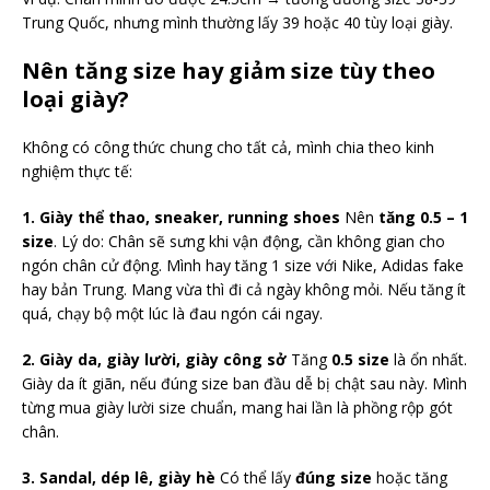
Trung Quốc, nhưng mình thường lấy 39 hoặc 40 tùy loại giày.
Nên tăng size hay giảm size tùy theo
loại giày?
Không có công thức chung cho tất cả, mình chia theo kinh
nghiệm thực tế:
1. Giày thể thao, sneaker, running shoes
Nên
tăng 0.5 – 1
size
. Lý do: Chân sẽ sưng khi vận động, cần không gian cho
ngón chân cử động. Mình hay tăng 1 size với Nike, Adidas fake
hay bản Trung. Mang vừa thì đi cả ngày không mỏi. Nếu tăng ít
quá, chạy bộ một lúc là đau ngón cái ngay.
2. Giày da, giày lười, giày công sở
Tăng
0.5 size
là ổn nhất.
Giày da ít giãn, nếu đúng size ban đầu dễ bị chật sau này. Mình
từng mua giày lười size chuẩn, mang hai lần là phồng rộp gót
chân.
3. Sandal, dép lê, giày hè
Có thể lấy
đúng size
hoặc tăng