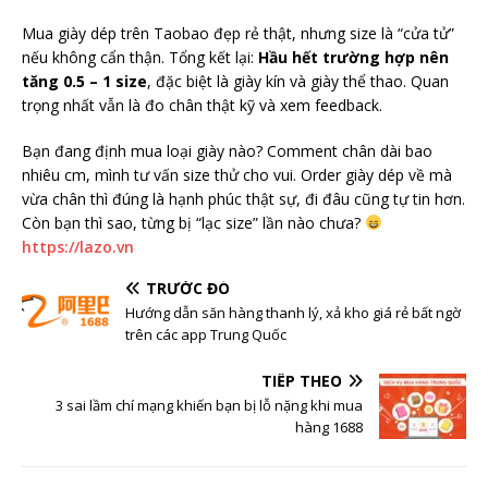
Mua giày dép trên Taobao đẹp rẻ thật, nhưng size là “cửa tử”
nếu không cẩn thận. Tổng kết lại:
Hầu hết trường hợp nên
tăng 0.5 – 1 size
, đặc biệt là giày kín và giày thể thao. Quan
trọng nhất vẫn là đo chân thật kỹ và xem feedback.
Bạn đang định mua loại giày nào? Comment chân dài bao
nhiêu cm, mình tư vấn size thử cho vui. Order giày dép về mà
vừa chân thì đúng là hạnh phúc thật sự, đi đâu cũng tự tin hơn.
Còn bạn thì sao, từng bị “lạc size” lần nào chưa?
https://lazo.vn
TRƯỚC ĐÓ
Hướng dẫn săn hàng thanh lý, xả kho giá rẻ bất ngờ
trên các app Trung Quốc
TIẾP THEO
3 sai lầm chí mạng khiến bạn bị lỗ nặng khi mua
hàng 1688