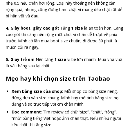
nhẹ 0.5 nếu chân hơi rộng. Loại này thoáng nên không cần
rộng quá, nhưng cũng đừng ham chật vì mang dép chật rất dễ
bị hằn vết và đau.
4. Giày boot, giày cao gót
Tăng
1 size
là an toàn hơn. Càng
cao gót thì càng nên rộng một chút vì chân dễ trượt về phía
trước. Mình có lần mua boot size chuẩn, đi được 30 phút là
muốn cởi ra ngay.
5. Giày trẻ em
Nên tăng
1 size
vì bé lớn nhanh. Mua vừa vừa
là vài tháng sau lại chật.
Mẹo hay khi chọn size trên Taobao
Xem bảng size của shop
: Mỗi shop có bảng size riêng,
đừng dựa vào size chung. Mình hay mở ảnh bảng size họ
đăng và so trực tiếp với cm chân mình.
Đọc comment
: Tìm review có chữ “size”, “chật”, “rộng”,
“nhỏ” bằng tiếng Việt hoặc ảnh chân thật. Nếu nhiều người
kêu chật thì tăng size.