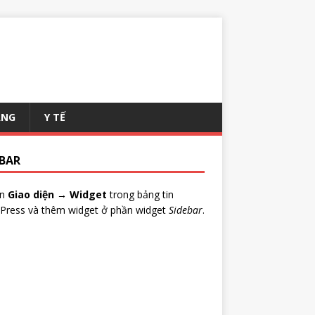
ANG
Y TẾ
EBAR
ến
Giao diện → Widget
trong bảng tin
Press và thêm widget ở phần widget
Sidebar
.