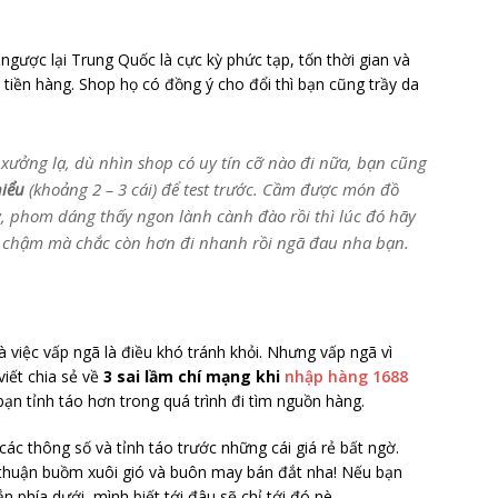
ngược lại Trung Quốc là cực kỳ phức tạp, tốn thời gian và
 tiền hàng. Shop họ có đồng ý cho đổi thì bạn cũng trầy da
xưởng lạ, dù nhìn shop có uy tín cỡ nào đi nữa, bạn cũng
hiểu
(khoảng 2 – 3 cái) để test trước. Cầm được món đồ
ay, phom dáng thấy ngon lành cành đào rồi thì lúc đó hãy
 chậm mà chắc còn hơn đi nhanh rồi ngã đau nha bạn.
 việc vấp ngã là điều khó tránh khỏi. Nhưng vấp ngã vì
 viết chia sẻ về
3 sai lầm chí mạng khi
nhập hàng 1688
bạn tỉnh táo hơn trong quá trình đi tìm nguồn hàng.
các thông số và tỉnh táo trước những cái giá rẻ bất ngờ.
thuận buồm xuôi gió và buôn may bán đắt nha! Nếu bạn
n phía dưới, mình biết tới đâu sẽ chỉ tới đó nè.