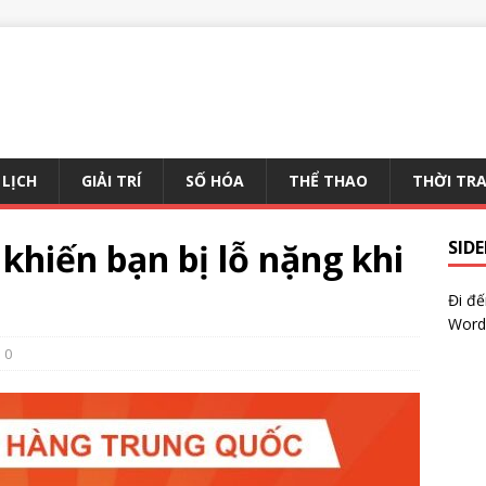
 LỊCH
GIẢI TRÍ
SỐ HÓA
THỂ THAO
THỜI TR
 khiến bạn bị lỗ nặng khi
SID
Đi đ
Word
0