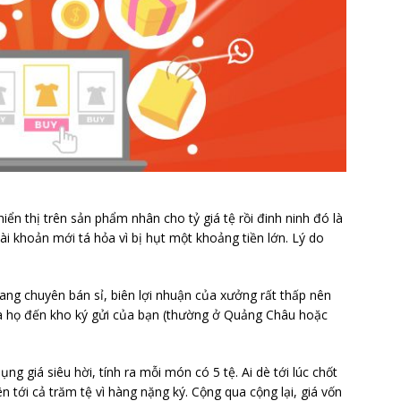
iển thị trên sản phẩm nhân cho tỷ giá tệ rồi đinh ninh đó là
tài khoản mới tá hỏa vì bị hụt một khoảng tiền lớn. Lý do
rang chuyên bán sỉ, biên lợi nhuận của xưởng rất thấp nên
ủa họ đến kho ký gửi của bạn (thường ở Quảng Châu hoặc
g giá siêu hời, tính ra mỗi món có 5 tệ. Ai dè tới lúc chốt
ên tới cả trăm tệ vì hàng nặng ký. Cộng qua cộng lại, giá vốn