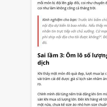
mỗi món bị đội lên gấp đôi, coi như chuyến
coi như làm không công cả tháng trời.
Kinh nghiệm cho bạn:
Trước khi bấm chố
nội địa dự kiến là bao nhiêu. Nếu thấy
nhắn tin trực tiếp với chủ xưởng. Cứ m
phí ship nội địa cho tôi được không?”
. Đ
đó.
Sai lầm 3: Ôm lô số lượn
dịch
Khi thấy một món đồ quá đẹp, lượt mua lại 
vài trăm cái để được giá sỉ kịch sàn nhằm ăn 
ro.
Chính mình đã từng nếm trái đắng khi ôm mộ
sàn khi mua số lượng lớn. Đến khi hàng về tới
một nửa, chưa kể size áo nhỏ hơn size chuẩn