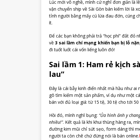
Lúc mới vô nghề, mình cứ nghĩ đơn giản là l
vận chuyển ship về Sài Gòn bán kiếm lời là x
tỉnh người bằng mấy cú lừa đau đớn, cúng 
ít.
Để các bạn không phải trả “học phí” đắt đỏ 
về
3 sai lầm chí mạng khiến bạn bị lỗ nặ
đi tuốt luốt cái vốn liếng luôn đó!
Sai lầm 1: Ham rẻ kịch s
lau”
Đây là cái bẫy kinh điển nhất mà hầu như ai
gõ tìm kiếm một sản phẩm, ví dụ như một cá
bán với đủ loại giá: từ 15 tệ, 30 tệ cho tới 50 
Hồi đó, mình nghĩ bụng:
“Ủa hình ảnh y chang
nhiều!”
. Kết quả là khi khui thùng hàng ra, 
đường kim mũi chỉ sứt sẹo, form dáng thì m
người ta còn chê chứ đừng nói là bán online.