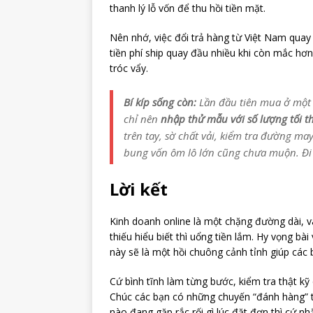
thanh lý lỗ vốn để thu hồi tiền mặt.
Nên nhớ, việc đổi trả hàng từ Việt Nam quay 
tiền phí ship quay đầu nhiều khi còn mắc hơn
tróc vẩy.
Bí kíp sống còn:
Lần đầu tiên mua ở một 
chỉ nên
nhập thử mẫu với số lượng tối t
trên tay, sờ chất vải, kiểm tra đường m
bung vốn ôm lô lớn cũng chưa muộn. Đi
Lời kết
Kinh doanh online là một chặng đường dài, và
thiếu hiểu biết thì uổng tiền lắm. Hy vọng bài
này sẽ là một hồi chuông cảnh tỉnh giúp các 
Cứ bình tĩnh làm từng bước, kiểm tra thật kỹ 
Chúc các bạn có những chuyến “đánh hàng” 
nào đang gặp rắc rối gì lúc đặt đơn thì cứ nhắ