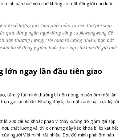
 đó mình bán huề vốn chứ không có một đồng lời nào luôn,
t đơn số lượng lớn, bạn phải bấm vô xem thử phí ship
 mắc quá, đừng ngần ngại dùng công cụ Aliwangwang để
ạnh dạn thương lượng:
“Tôi mua số lượng nhiều, bạn bớt
ôi khi họ sẽ đồng ý giảm hoặc freeship cho bạn để giữ mối
g lớn ngay lần đầu tiên giao
cao, tâm lý tụi mình thường bị nôn nóng, muốn ôm một lần
trọn gói lợi nhuận. Nhưng đây lại là một canh bạc cực kỳ rủi
t lô 200 cái áo khoác phao vì thấy xưởng đó giảm giá sập
 nơi, chất lượng vải thì ok nhưng dây kéo khóa bị lỗi kẹt hết
 của người Việt mình rất nhiều. Đợt đó mình phải ôm hận