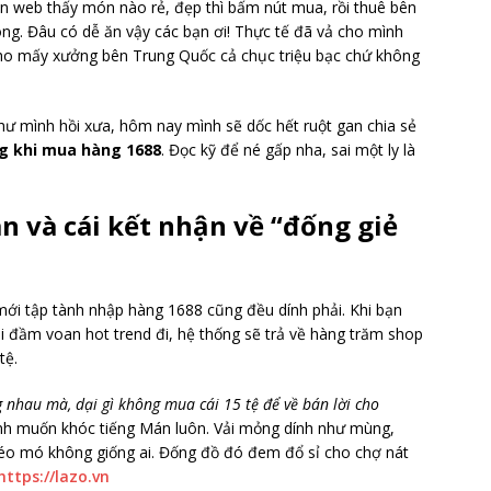
ên web thấy món nào rẻ, đẹp thì bấm nút mua, rồi thuê bên
ong. Đâu có dễ ăn vậy các bạn ơi! Thực tế đã vả cho mình
cho mấy xưởng bên Trung Quốc cả chục triệu bạc chứ không
như mình hồi xưa, hôm nay mình sẽ dốc hết ruột gan chia sẻ
ng khi mua hàng 1688
. Đọc kỹ để né gấp nha, sai một ly là
àn và cái kết nhận về “đống giẻ
 mới tập tành nhập hàng 1688 cũng đều dính phải. Khi bạn
i đầm voan hot trend đi, hệ thống sẽ trả về hàng trăm shop
tệ.
 nhau mà, dại gì không mua cái 15 tệ để về bán lời cho
mình muốn khóc tiếng Mán luôn. Vải mỏng dính như mùng,
éo mó không giống ai. Đống đồ đó đem đổ sỉ cho chợ nát
https://lazo.vn