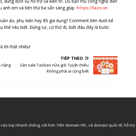
ỏ, dùng dịch vụ hỗ trợ và kiên trì. Dù bạn mù công nghệ đến
ều anh em và bên thứ ba sẵn sàng giúp.
https://lazo.vn
uần áo, phụ kiện hay đồ gia dụng? Comment bên dưới kể
ụ thể nếu biết. Đừng sợ, cứ thử đi, biết đâu đây là bước
 lời thật nhiều!
TIẾP THEO
ỗ nặng
Săn sale Taobao nửa giá: Tuyệt chiêu
không phải ai cũng biết
vào top nhanh chống, với hơn 100+ domain VN , và domain quốc tế, hỗ trợ 