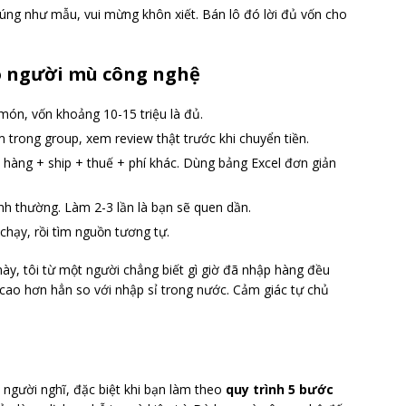
úng như mẫu, vui mừng khôn xiết. Bán lô đó lời đủ vốn cho
o người mù công nghệ
món, vốn khoảng 10-15 triệu là đủ.
 trong group, xem review thật trước khi chuyển tiền.
iá hàng + ship + thuế + phí khác. Dùng bảng Excel đơn giản
bình thường. Làm 2-3 lần là bạn sẽ quen dần.
chạy, rồi tìm nguồn tương tự.
y, tôi từ một người chẳng biết gì giờ đã nhập hàng đều
 cao hơn hẳn so với nhập sỉ trong nước. Cảm giác tự chủ
gười nghĩ, đặc biệt khi bạn làm theo
quy trình 5 bước