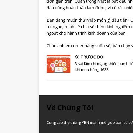
đơn giản trên. Quan trọng nhất là bắt đầu nh
đâu cũng hoàn toàn làm được, vì có rất nhi
Bạn đang muốn thử nhập món gì đầu tiên? Q
tôi nghe, mình sẽ chia sẻ thêm kinh nghiệm c
ngoặt cho hành trình kinh doanh của bạn.
Chúc anh em order hàng suôn sẻ, bán chạy và
TRƯỚC ĐÓ
3 sai lầm chí mạng khiến bạn bị l
khi mua hàng 1688
Về Chúng Tôi
Cung cấp thệ thống PBN mạnh mẽ giúp bạn có cơ 