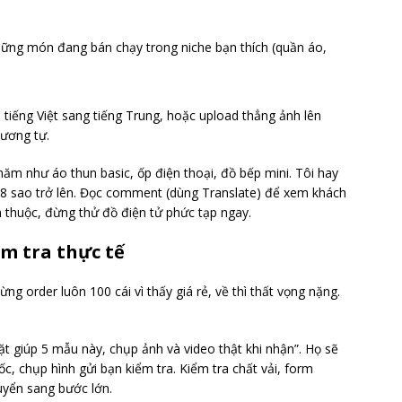
ng món đang bán chạy trong niche bạn thích (quần áo,
tiếng Việt sang tiếng Trung, hoặc upload thẳng ảnh lên
ương tự.
m như áo thun basic, ốp điện thoại, đồ bếp mini. Tôi hay
.8 sao trở lên. Đọc comment (dùng Translate) để xem khách
n thuộc, đừng thử đồ điện tử phức tạp ngay.
m tra thực tế
g order luôn 100 cái vì thấy giá rẻ, về thì thất vọng nặng.
t giúp 5 mẫu này, chụp ảnh và video thật khi nhận”. Họ sẽ
, chụp hình gửi bạn kiểm tra. Kiểm tra chất vải, form
uyển sang bước lớn.