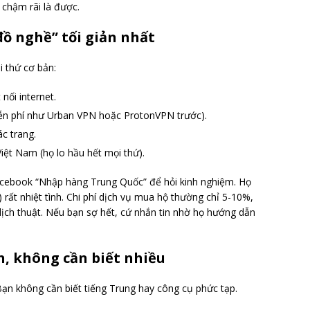
 chậm rãi là được.
đồ nghề” tối giản nhất
i thứ cơ bản:
nối internet.
ễn phí như Urban VPN hoặc ProtonVPN trước).
c trang.
Việt Nam (họ lo hầu hết mọi thứ).
acebook “Nhập hàng Trung Quốc” để hỏi kinh nghiệm. Họ
 rất nhiệt tình. Chi phí dịch vụ mua hộ thường chỉ 5-10%,
dịch thuật. Nếu bạn sợ hết, cứ nhắn tin nhờ họ hướng dẫn
n, không cần biết nhiều
ạn không cần biết tiếng Trung hay công cụ phức tạp.