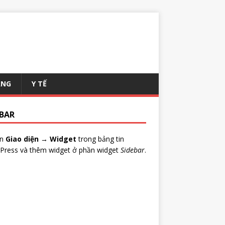
ANG
Y TẾ
EBAR
ến
Giao diện → Widget
trong bảng tin
Press và thêm widget ở phần widget
Sidebar
.