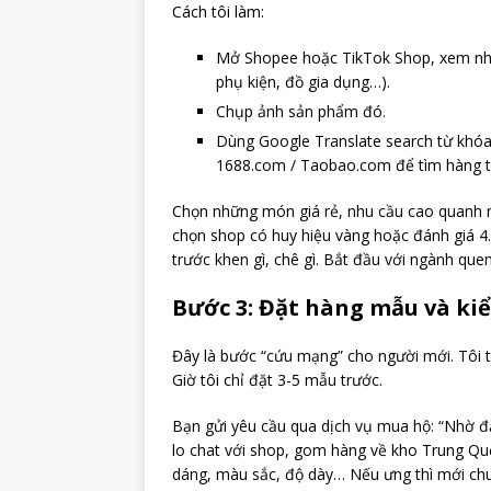
Cách tôi làm:
Mở Shopee hoặc TikTok Shop, xem nhữ
phụ kiện, đồ gia dụng…).
Chụp ảnh sản phẩm đó.
Dùng Google Translate search từ khóa 
1688.com / Taobao.com để tìm hàng t
Chọn những món giá rẻ, nhu cầu cao quanh nă
chọn shop có huy hiệu vàng hoặc đánh giá 4
trước khen gì, chê gì. Bắt đầu với ngành que
Bước 3: Đặt hàng mẫu và kiể
Đây là bước “cứu mạng” cho người mới. Tôi từn
Giờ tôi chỉ đặt 3-5 mẫu trước.
Bạn gửi yêu cầu qua dịch vụ mua hộ: “Nhờ đặ
lo chat với shop, gom hàng về kho Trung Quốc
dáng, màu sắc, độ dày… Nếu ưng thì mới ch