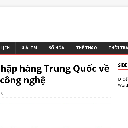
 LỊCH
GIẢI TRÍ
SỐ HÓA
THỂ THAO
THỜI TR
nhập hàng Trung Quốc về
SID
 công nghệ
Đi đ
Word
0