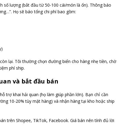
h số lượng (bắt đầu từ 50-100 cái/món là ổn). Thông báo
ượng…”. Họ sẽ báo tổng chi phí bao gồm:
y)
còn lại. Tôi thường chọn đường biển cho hàng nhẹ tiền, chờ
iệm phí ship.
uan và bắt đầu bán
ỗ trợ khai hải quan (họ làm giúp phần lớn). Bạn chỉ cần
ường 10-20% tùy mặt hàng) và nhận hàng tại kho hoặc ship
bán trên Shopee, TikTok, Facebook. Giá bán nên tính đủ lời