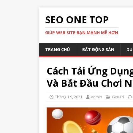
SEO ONE TOP
GIÚP WEB SITE BẠN MẠNH MẼ HƠN
TRANG CHỦ
BẤT ĐỘNG SẢN
DU
Cách Tải Ứng Dụn
Và Bắt Đầu Chơi 
Tháng 1 9, 2021
admin
Giải Trí