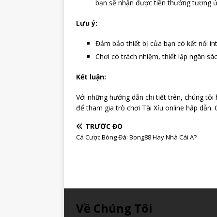
bạn sẽ nhận được tiền thưởng tương ứ
Lưu ý:
Đảm bảo thiết bị của bạn có kết nối i
Chơi có trách nhiệm, thiết lập ngân s
Kết luận:
Với những hướng dẫn chi tiết trên, chúng tôi
để tham gia trò chơi Tài Xỉu online hấp dẫn.
TRƯỚC ĐÓ
Cá Cược Bóng Đá: Bong88 Hay Nhà Cái A?
Về Chúng Tôi