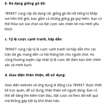
b. Đa dạng giống gà đá:
789BET cung cấp đa dạng các giống gà đá nổi tiếng từ khắp
nơi trên thế giới, bao gồm cả những giống gà quý hiếm. Bạn có
thể thỏa sức lựa chọn và đặt cược vào chiến kê mà mình yêu
thích.
c. Tỷ lệ cược cạnh tranh, hấp dẫn:
789BET cung cấp tỷ lệ cược cạnh tranh và hấp dẫn cho các
trận đá gà, mang đến cơ hội thắng lớn cho người chơi. Họ
cũng thường xuyên cập nhật tỷ lệ cược để đảm bảo tính chính
xác và minh bạch.
d. Giao diện thân thiện, dễ sử dụng:
Giao diện website và ứng dụng di động của 789BET được thiết
kế trực quan, dễ sử dụng, thân thiện với người dùng. Bạn có
thể dễ dàng tìm kiếm trận đấu, đặt cược và theo dõi kết quả
mà không gặp bất kỳ khó khăn nào.