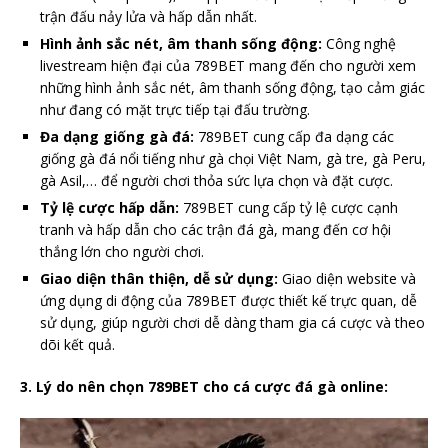
trận đấu nảy lửa và hấp dẫn nhất.
Hình ảnh sắc nét, âm thanh sống động:
Công nghệ
livestream hiện đại của 789BET mang đến cho người xem
những hình ảnh sắc nét, âm thanh sống động, tạo cảm giác
như đang có mặt trực tiếp tại đấu trường.
Đa dạng giống gà đá:
789BET cung cấp đa dạng các
giống gà đá nổi tiếng như gà chọi Việt Nam, gà tre, gà Peru,
gà Asil,… để người chơi thỏa sức lựa chọn và đặt cược.
Tỷ lệ cược hấp dẫn:
789BET cung cấp tỷ lệ cược cạnh
tranh và hấp dẫn cho các trận đá gà, mang đến cơ hội
thắng lớn cho người chơi.
Giao diện thân thiện, dễ sử dụng:
Giao diện website và
ứng dụng di động của 789BET được thiết kế trực quan, dễ
sử dụng, giúp người chơi dễ dàng tham gia cá cược và theo
dõi kết quả.
3. Lý do nên chọn 789BET cho cá cược đá gà online: