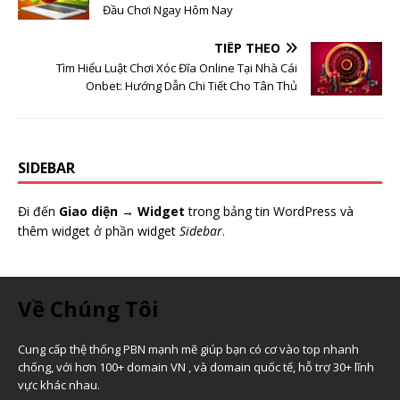
Đầu Chơi Ngay Hôm Nay
TIẾP THEO
Tìm Hiểu Luật Chơi Xóc Đĩa Online Tại Nhà Cái
Onbet: Hướng Dẫn Chi Tiết Cho Tân Thủ
SIDEBAR
Đi đến
Giao diện → Widget
trong bảng tin WordPress và
thêm widget ở phần widget
Sidebar
.
Về Chúng Tôi
Cung cấp thệ thống PBN mạnh mẽ giúp bạn có cơ vào top nhanh
chống, với hơn 100+ domain VN , và domain quốc tế, hỗ trợ 30+ lĩnh
vực khác nhau.