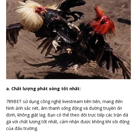
a. Chất lượng phát sóng tốt nhất:
789BET sử dụng công nghệ livestream tiên tiến, mang đến
hình ảnh sắc nét, âm thanh sống động và đường truyền ổn
định, không giật lag. Bạn có thể theo dõi trực tiếp các trận đá
gà với chất lượng tốt nhất, cảm nhận được không khí sôi động
của đấu trường.