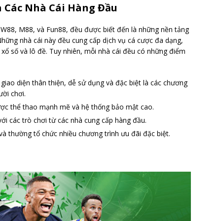
à Các Nhà Cái Hàng Đầu
ư W88, M88, và Fun88, đều được biết đến là những nền tảng
Những nhà cái này đều cung cấp dịch vụ cá cược đa dạng,
 xổ số và lô đề. Tuy nhiên, mỗi nhà cái đều có những điểm
, giao diện thân thiện, dễ sử dụng và đặc biệt là các chương
ời chơi.
cược thể thao mạnh mẽ và hệ thống bảo mật cao.
với các trò chơi từ các nhà cung cấp hàng đầu.
và thường tổ chức nhiều chương trình ưu đãi đặc biệt.