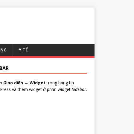
ANG
Y TẾ
EBAR
ến
Giao diện → Widget
trong bảng tin
Press và thêm widget ở phần widget
Sidebar
.