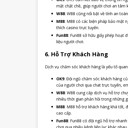
mật chặt chẽ, giúp người chơi an tâm k
W88
: W88 cũng nổi bật về tính an toàn
M88
: M88 có các biện pháp bảo mật n
thích casino trực tuyến.
Fun88
: Fun88 sở hữu giấy phép hoạt
liệu người chơi.
6. Hỗ Trợ Khách Hàng
Dịch vụ chăm sóc khách hàng là yếu tố quan
OK9
: Đội ngũ chăm sóc khách hàng củ
của người chơi qua chat trực tuyến, ema
W88
: W88 cung cấp dịch vụ hỗ trợ chu
nhiều thời gian phản hồi trong những g
M88
: M88 hỗ trợ khách hàng khá tốt, 
cao cấp.
Fun88
: Fun88 có đội ngũ hỗ trợ nhanh
chơi qua nhiều kênh liên lạc khác nhau.