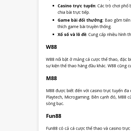
Casino trực tuyến
: Các trò chơi phổ 
chia bài trực tiếp.
Game bài đổi thưởng
: Bao gồm tiến
thích game bài truyền thống.
Xổ số và lô đề
: Cung cấp nhiều hình t
W88
W88 nổi bật ở mảng cá cược thể thao, đặc biệ
sự kiện thể thao hàng đầu khác. W88 cũng c
M88
M88 được biết đến với casino trực tuyến đa d
Playtech, Microgaming. Bên cạnh đó, M88 cũ
sòng bạc.
Fun88
Fun88 có cả cá cược thể thao và casino trự