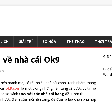
 LỊCH
GIẢI TRÍ
SỐ HÓA
THỂ THAO
THỜI TR
u về nhà cái Ok9
SID
Đi đ
0
Word
 triển mạnh mẽ, có rất nhiều nhà cái cạnh tranh nhằm mang
 cái
ok9.com
là một trong những nền tảng cá cược uy tín và
y sẽ so sánh
OK9 với các nhà cái hàng đầu
trên thị
à nhược điểm của mỗi nền tảng, để đưa ra lựa chọn phù hợp