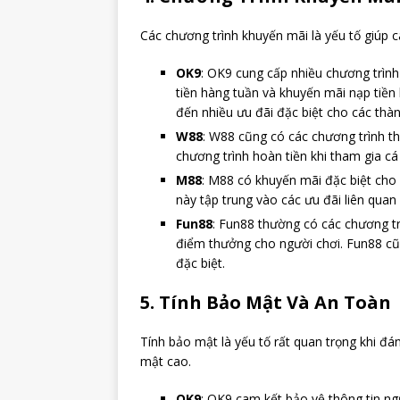
Các chương trình khuyến mãi là yếu tố giúp c
OK9
: OK9 cung cấp nhiều chương trìn
tiền hàng tuần và khuyến mãi nạp tiền
đến nhiều ưu đãi đặc biệt cho các thành
W88
: W88 cũng có các chương trình th
chương trình hoàn tiền khi tham gia cá
M88
: M88 có khuyến mãi đặc biệt cho 
này tập trung vào các ưu đãi liên quan
Fun88
: Fun88 thường có các chương tr
điểm thưởng cho người chơi. Fun88 cũn
đặc biệt.
5. Tính Bảo Mật Và An Toàn
Tính bảo mật là yếu tố rất quan trọng khi đá
mật cao.
OK9
: OK9 cam kết bảo vệ thông tin ng