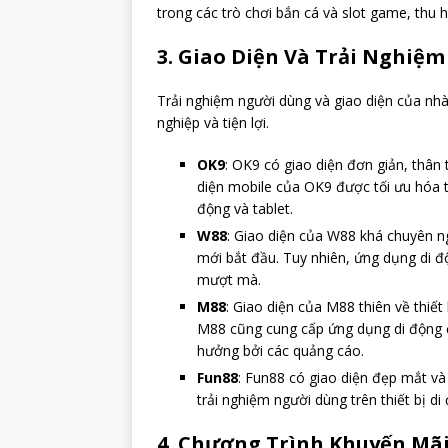
trong các trò chơi bắn cá và slot game, thu 
3. Giao Diện Và Trải Nghiệ
Trải nghiệm người dùng và giao diện của nhà
nghiệp và tiện lợi.
OK9
: OK9 có giao diện đơn giản, thân 
diện mobile của OK9 được tối ưu hóa tố
động và tablet.
W88
: Giao diện của W88 khá chuyên ng
mới bắt đầu. Tuy nhiên, ứng dụng di 
mượt mà.
M88
: Giao diện của M88 thiên về thiết
M88 cũng cung cấp ứng dụng di động ổ
hưởng bởi các quảng cáo.
Fun88
: Fun88 có giao diện đẹp mắt và
trải nghiệm người dùng trên thiết bị di
4. Chương Trình Khuyến Mãi