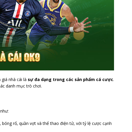
 giá nhà cái là
sự đa dạng trong các sản phẩm cá cược
.
các danh mục trò chơi.
 như:
bóng rổ, quần vợt và thể thao điện tử, với tỷ lệ cược cạnh