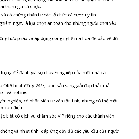
hi tham gia cá cược.
 và có chứng nhận từ các tổ chức cá cược uy tín.
ghiêm ngặt, là lựa chọn an toàn cho những người chơi yêu
 động hợp pháp và áp dụng công nghệ mã hóa để bảo vệ dữ
 trọng để đánh giá sự chuyên nghiệp của một nhà cái.
a OK9 hoạt động 24/7, luôn sẵn sàng giải đáp thắc mắc
il và hotline.
yên nghiệp, có nhân viên tư vấn tận tình, nhưng có thể mất
iờ cao điểm.
đặc biệt có dịch vụ chăm sóc VIP riêng cho các thành viên
 chóng và nhiệt tình, đáp ứng đầy đủ các yêu cầu của người