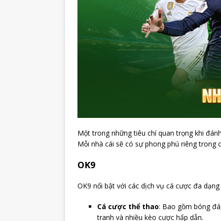
Một trong những tiêu chí quan trọng khi đánh
Mỗi nhà cái sẽ có sự phong phú riêng trong 
OK9
OK9 nổi bật với các dịch vụ cá cược đa dạng
Cá cược thể thao
: Bao gồm bóng đá, 
tranh và nhiều kèo cược hấp dẫn.