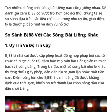
Tuy nhiên, không phải sòng bài Liêng nào cũng giống nhau. Để
đánh giá xem BJ88 có vượt trội hơn các đối thủ, chúng ta sẽ
so sánh dựa trên các tiêu chí quan trọng như uy tín, giao diện,
tỷ lệ thưởng, bảo mật và dịch vụ hỗ trợ.
So Sánh BJ88 Với Các Sòng Bài Liêng Khác
1. Uy Tín Và Độ Tin Cậy
BJ88 là nhà cái được cấp phép hoạt động hợp pháp bởi các tổ
chức cá cược quốc tế, đảm bảo mọi ván bài Liêng diễn ra minh
bạch và công bằng. Trong khi đó, một số sòng bài nhỏ lẻ khác
thường thiếu giấy phép, dẫn đến rủi ro gian lận hoặc mất tiền
oan. Điểm cộng lớn cho BJ88 là danh tiếng đã được khẳng
định qua thời gian, khiến nó trở thành lựa chọn hàng đầu của
dân chơi Liêng.