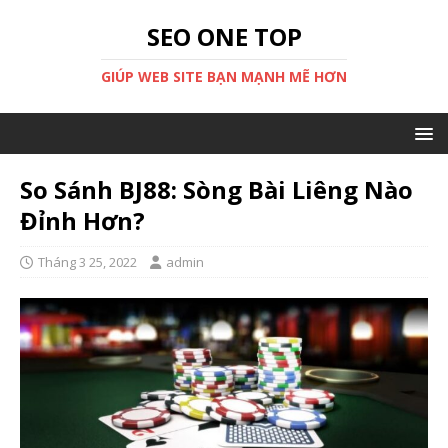
SEO ONE TOP
GIÚP WEB SITE BẠN MẠNH MẼ HƠN
So Sánh BJ88: Sòng Bài Liêng Nào
Đỉnh Hơn?
Tháng 3 25, 2022
admin