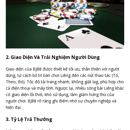
2. Giao Diện Và Trải Nghiệm Người Dùng
Giao diện của BJ88 được thiết kế tối ưu, thân thiện với người
dùng, từ cách bố trí bàn chơi Liêng đến các nút thao tác (Tố,
Theo, Bỏ). Tốc độ tải trang nhanh, không giật lag, phù hợp cho
cả điện thoại và máy tính. Ngược lại, nhiều sòng bài Liêng khác
có giao diện lỗi thời, khó sử dụng, làm giảm hứng thú của
người chơi. BJ88 rõ ràng ghi điểm nhờ sự chuyên nghiệp và
hiện đại.
3. Tỷ Lệ Trả Thưởng