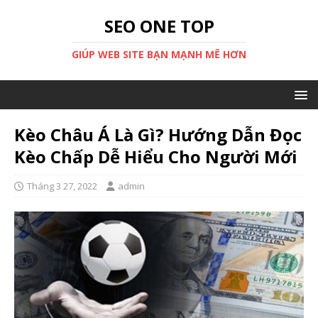
SEO ONE TOP
GIÚP WEB SITE BẠN MẠNH MẼ HƠN
Kèo Châu Á Là Gì? Hướng Dẫn Đọc
Kèo Chấp Dễ Hiểu Cho Người Mới
Tháng 3 27, 2022
admin