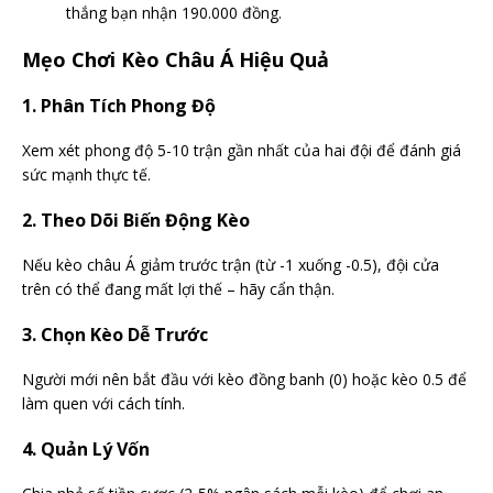
thắng bạn nhận 190.000 đồng.
Mẹo Chơi Kèo Châu Á Hiệu Quả
1. Phân Tích Phong Độ
Xem xét phong độ 5-10 trận gần nhất của hai đội để đánh giá
sức mạnh thực tế.
2. Theo Dõi Biến Động Kèo
Nếu kèo châu Á giảm trước trận (từ -1 xuống -0.5), đội cửa
trên có thể đang mất lợi thế – hãy cẩn thận.
3. Chọn Kèo Dễ Trước
Người mới nên bắt đầu với kèo đồng banh (0) hoặc kèo 0.5 để
làm quen với cách tính.
4. Quản Lý Vốn