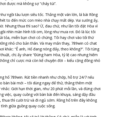
 chơi được mà không sợ “cháy túi”.
 như ngồi tàu lượn siêu tốc. Thắng một ván lớn, lá bài Rồng
n, hét to đến mức con mèo nhà chạy mất dép. Vui sướng ấy,
iờ. Nhưng thua thì sao? Ừ, đau chứ, như lần tôi đặt Hòa vì
gồi nhìn màn hình tối om, lòng như mưa rơi. Đó là lúc tôi
ải tỏa, miễn bạn chơi có chừng. Tôi hay chơi vào tối thứ
ưởng nhỏ cho bản thân. Và may mắn thay, 789win có chat
hơi khác: “Ê anh, Hổ đang nóng đấy, theo không?”. Tôi từng
n thuật, chị ấy share “Đừng ham Hòa, tỷ lệ cao nhưng hiếm
, không chỉ cược mà còn kể chuyện đời – kiểu cộng đồng nhỏ
rồng hổ 789win. Rút tiền nhanh như chớp, hỗ trợ 24/7 nếu
ho bàn bài mới – tôi dùng ngay để thử, thắng thêm một
 nhắc: Giới hạn thời gian, như 20 phút mỗi lần, và đừng chơi
công việc, quay cuồng với bàn bài đến khuya, sáng dậy đầu
út, thua thì cười trừ và đi ngủ sớm. Rồng hổ trên đây không
nh tĩnh giữa guồng quay cuộc sống.
win không, tôi sẽ trả lời thẳng: Có chứ, miễn là với tinh