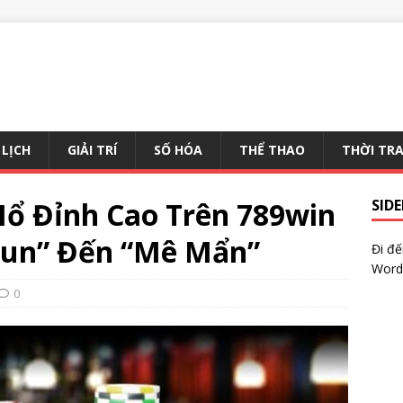
 LỊCH
GIẢI TRÍ
SỐ HÓA
THỂ THAO
THỜI TR
ổ Đỉnh Cao Trên 789win
SID
Run” Đến “Mê Mẩn”
Đi đ
Word
0