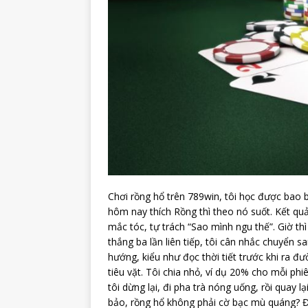
Chơi rồng hổ trên 789win, tôi học được bao bà
hôm nay thích Rồng thì theo nó suốt. Kết quả
mắc tóc, tự trách “Sao mình ngu thế”. Giờ th
thắng ba lần liên tiếp, tôi cân nhắc chuyển 
hướng, kiểu như đọc thời tiết trước khi ra đ
tiêu vặt. Tôi chia nhỏ, ví dụ 20% cho mỗi phi
tôi dừng lại, đi pha trà nóng uống, rồi quay l
bảo, rồng hổ không phải cờ bạc mù quáng? Đú