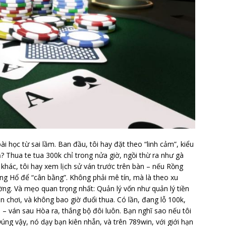
i học từ sai lầm. Ban đầu, tôi hay đặt theo “linh cảm”, kiểu
? Thua te tua 300k chỉ trong nửa giờ, ngồi thừ ra như gà
ì khác, tôi hay xem lịch sử ván trước trên bàn – nếu Rồng
sang Hổ để “cân bằng”. Không phải mê tín, mà là theo xu
ường. Và mẹo quan trọng nhất: Quản lý vốn như quản lý tiền
ên chơi, và không bao giờ đuổi thua. Có lần, đang lỗ 100k,
ại – ván sau Hòa ra, thắng bộ đôi luôn. Bạn nghĩ sao nếu tôi
ng vậy, nó dạy bạn kiên nhẫn, và trên 789win, với giới hạn