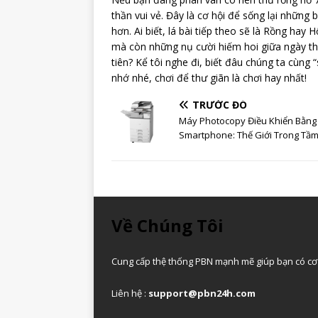
thần vui vẻ. Đây là cơ hội để sống lại những
hơn. Ai biết, lá bài tiếp theo sẽ là Rồng hay
mà còn những nụ cười hiếm hoi giữa ngày th
tiên? Kể tôi nghe đi, biết đâu chúng ta cùng 
nhớ nhé, chơi để thư giãn là chơi hay nhất!
TRƯỚC ĐÓ
Máy Photocopy Điều Khiển Bằng
Smartphone: Thế Giới Trong Tầm
Về Chúng Tôi
Cung cấp thệ thống PBN mạnh mẽ giúp bạn có cơ 
Liên hệ :
support@pbn24h.com