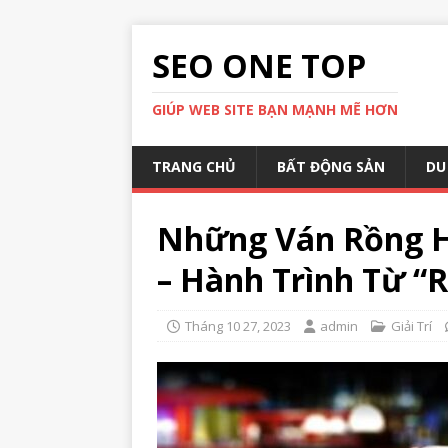
SEO ONE TOP
GIÚP WEB SITE BẠN MẠNH MẼ HƠN
TRANG CHỦ
BẤT ĐỘNG SẢN
DU
Những Ván Rồng H
– Hành Trình Từ “
Tháng 10 27, 2023
admin
Giải Trí